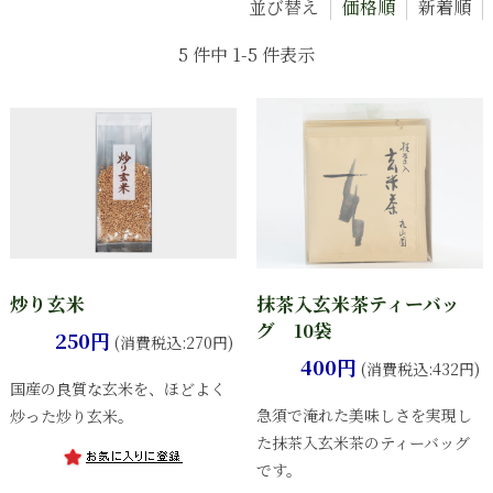
並び替え
価格順
新着順
5 件中 1-5 件表示
炒り玄米
抹茶入玄米茶ティーバッ
グ 10袋
250円
(消費税込:270円)
400円
(消費税込:432円)
国産の良質な玄米を、ほどよく
急須で淹れた美味しさを実現し
炒った炒り玄米。
た抹茶入玄米茶のティーバッグ
です。