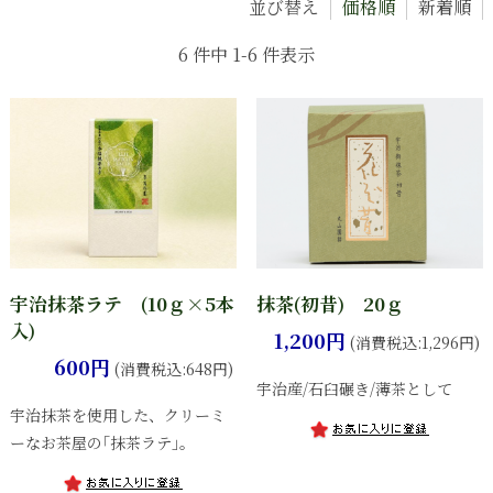
並び替え
価格順
新着順
6 件中 1-6 件表示
宇治抹茶ラテ (10ｇ×5本
抹茶(初昔) 20ｇ
入)
1,200円
(消費税込:1,296円)
600円
(消費税込:648円)
宇治産/石臼碾き/薄茶として
宇治抹茶を使用した、クリーミ
ーなお茶屋の｢抹茶ラテ｣。