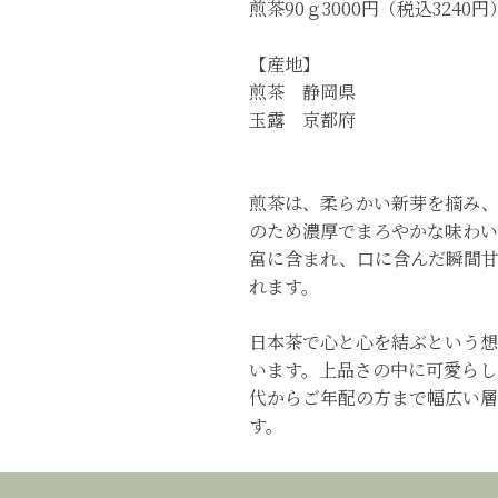
煎茶90ｇ3000円（税込3240円
【産地】
煎茶 静岡県
玉露 京都府
煎茶は、柔らかい新芽を摘み
のため濃厚でまろやかな味わい
富に含まれ、口に含んだ瞬間
れます。
日本茶で心と心を結ぶという想
います。上品さの中に可愛らし
代からご年配の方まで幅広い層
す。