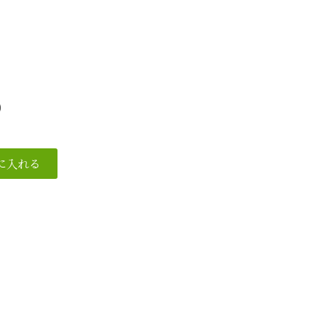
)
）
）
）
）